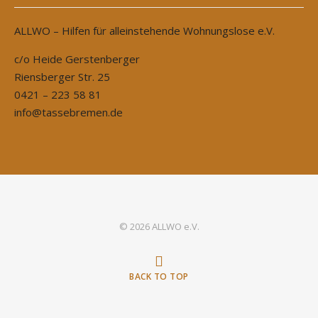
ALLWO – Hilfen für alleinstehende Wohnungslose e.V.
c/o Heide Gerstenberger
Riensberger Str. 25
0421 – 223 58 81
info@tassebremen.de
© 2026 ALLWO e.V.
BACK TO TOP