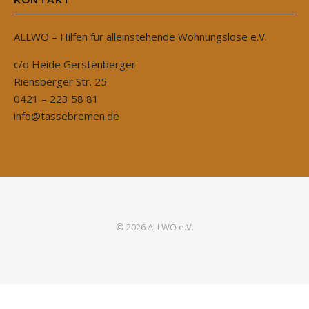
ALLWO – Hilfen für alleinstehende Wohnungslose e.V.
c/o Heide Gerstenberger
Riensberger Str. 25
0421 – 223 58 81
info@tassebremen.de
© 2026 ALLWO e.V.