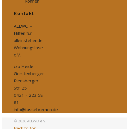
können
Kontakt
ALLWO –
Hilfen für
alleinstehende
Wohnungslose
e.V.
c/o Heide
Gerstenberger
Riensberger
Str. 25
0421 – 223 58
81
info@tassebremen.de
© 2026 ALLWO e.V.
Back to top