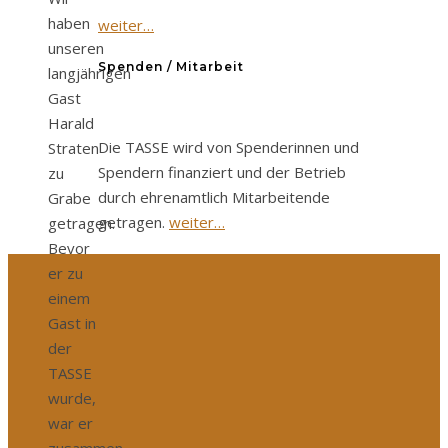
haben
weiter…
unseren
Spenden / Mitarbeit
langjährigen
Gast
Harald
Die TASSE wird von Spenderinnen und
Straten
Spendern finanziert und der Betrieb
zu
durch ehrenamtlich Mitarbeitende
Grabe
getragen.
weiter…
getragen.
Bevor
er zu
einem
Gast in
der
TASSE
wurde,
war er
zusammen