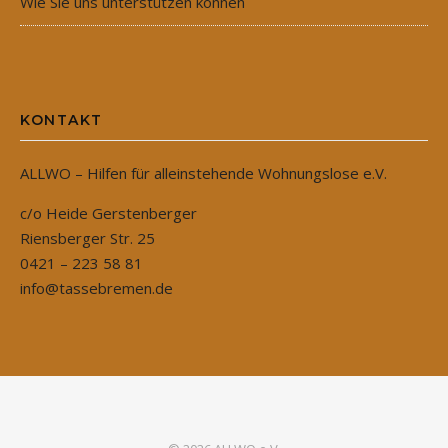
Wie Sie uns unterstützen können
KONTAKT
ALLWO – Hilfen für alleinstehende Wohnungslose e.V.
c/o Heide Gerstenberger
Riensberger Str. 25
0421 – 223 58 81
info@tassebremen.de